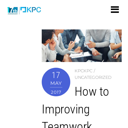
KPCKPC
17
UNCATEGORIZED
MAY
How to
2017
Improving
Teamwork