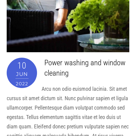
Power washing and window
10
cleaning
JUN
2022
Arcu non odio euismod lacinia. Sit amet
cursus sit amet dictum sit. Nunc pulvinar sapien et ligula
ullamcorper. Pellentesque diam volutpat commodo sed
egestas. Tellus elementum sagittis vitae et leo duis ut
diam quam. Eleifend donec pretium vulputate sapien nec
sagittis aliquam malesuada bibendum. At risus viverra