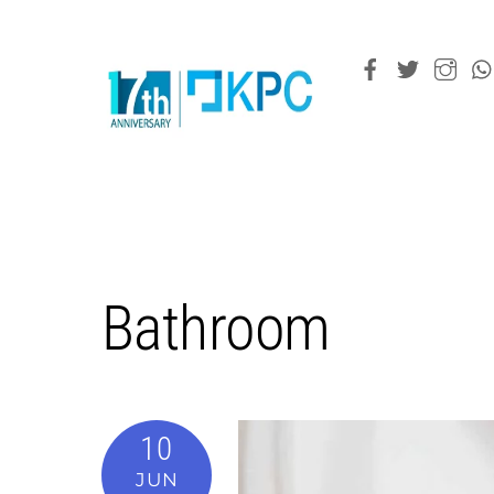
Bathroom
10
JUN